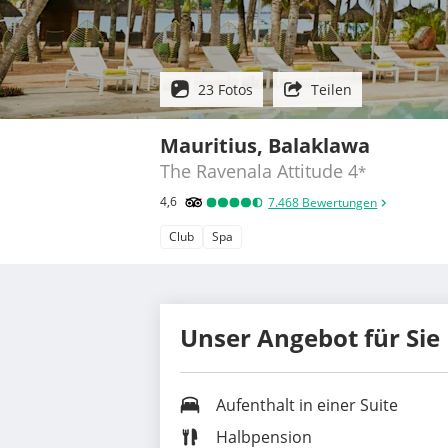
23 Fotos
Teilen
Mauritius, Balaklawa
The Ravenala Attitude
4
*
4,6
7.468
Bewertungen
Club
Spa
Unser Angebot für Sie
Aufenthalt in einer
Suite
Halbpension