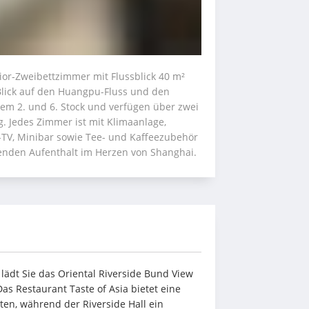
or-Zweibettzimmer mit Flussblick 40 m² 
ick auf den Huangpu-Fluss und den 
m 2. und 6. Stock und verfügen über zwei 
. Jedes Zimmer ist mit Klimaanlage, 
TV, Minibar sowie Tee- und Kaffeezubehör 
nenden Aufenthalt im Herzen von Shanghai.
ädt Sie das Oriental Riverside Bund View 
Das Restaurant Taste of Asia bietet eine 
en, während der Riverside Hall ein 