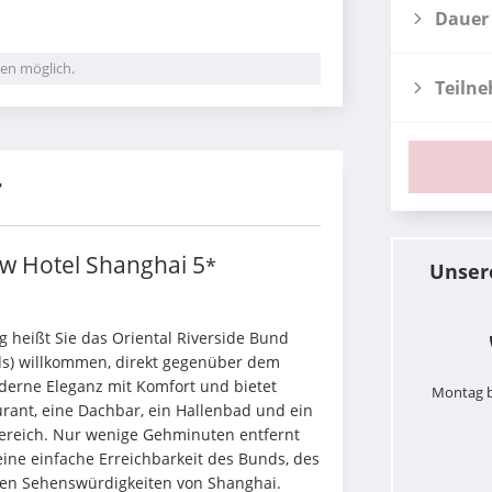
Dauer
en möglich.
Teiln
r
ew Hotel Shanghai
5
*
Unser
 heißt Sie das Oriental Riverside Bund 
ds) willkommen, direkt gegenüber dem 
erne Eleganz mit Komfort und bietet 
Montag b
ant, eine Dachbar, ein Hallenbad und ein 
ereich. Nur wenige Gehminuten entfernt 
eine einfache Erreichbarkeit des Bunds, des 
sten Sehenswürdigkeiten von Shanghai.