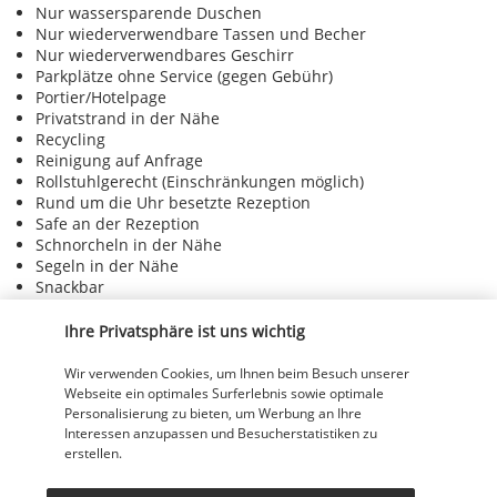
Nur wassersparende Duschen
Nur wiederverwendbare Tassen und Becher
Nur wiederverwendbares Geschirr
Parkplätze ohne Service (gegen Gebühr)
Portier/Hotelpage
Privatstrand in der Nähe
Recycling
Reinigung auf Anfrage
Rollstuhlgerecht (Einschränkungen möglich)
Rund um die Uhr besetzte Rezeption
Safe an der Rezeption
Schnorcheln in der Nähe
Segeln in der Nähe
Snackbar
Sonnenliegen am Strand
Sonnenschirme am Strand
Ihre Privatsphäre ist uns wichtig
Tauchen in der Nähe
Terrasse
Wir verwenden Cookies, um Ihnen beim Besuch unserer
Trockenreinigung/Wäschereiservice
Webseite ein optimales Surferlebnis sowie optimale
Umfassende Bestimmungen für Lebensmittelabfälle
Personalisierung zu bieten, um Werbung an Ihre
Umfassender Recyclingplan
Interessen anzupassen und Besucherstatistiken zu
erstellen.
Umweltfreundliche Kosmetikartikel
Umweltfreundliche Reinigungsmittel werden bereitgestellt