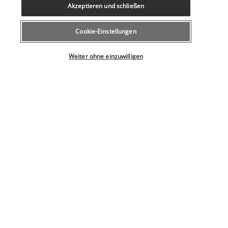
Unterstützung bei der Tourenplanung/beim Ticketerwerb
Akzeptieren und schließen
Vegetarisches Frühstück verfügbar
Wasserski in der Nähe
Wasserspender
Cookie-Einstellungen
Wechsel der Bettwäsche (auf Anfrage)
Wählen Sie Ihr Angebot
Wechsel der Handtücher (auf Anfrage)
Weiter ohne einzuwilligen
Wiederverwendbare Kaffee-/Teefilter
Windsurfen in der Nähe
Einrichtungen
Außenpool (saisonal geöffnet)
Fitnesseinrichtungen
Full-Service-Wellnessbereich
Konferenzfläche
Entdecken Sie dieses wunderschöne
Reiseziel
Nützliche Informationen