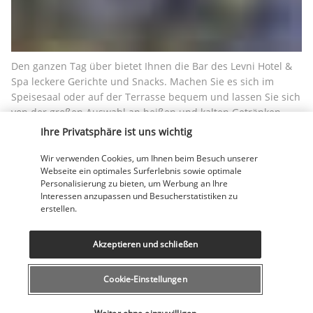
Den ganzen Tag über bietet Ihnen die Bar des Levni Hotel & 
Spa leckere Gerichte und Snacks. Machen Sie es sich im 
Speisesaal oder auf der Terrasse bequem und lassen Sie sich 
von der großen Auswahl an heißen und kalten Getränken 
verführen, darunter der berühmte Türk Kahvesi (türkischer 
Ihre Privatsphäre ist uns wichtig
Kaffee).
Wir verwenden Cookies, um Ihnen beim Besuch unserer
Mehr anzeigen
Webseite ein optimales Surferlebnis sowie optimale
Personalisierung zu bieten, um Werbung an Ihre
Interessen anzupassen und Besucherstatistiken zu
erstellen.
Aktivitäten & Lifestyle
Akzeptieren und schließen
Das Levni Hotel & Spa im Stadtteil Eminönü ist der ideale 
Ausgangspunkt, um das historische Zentrum Istanbuls und 
Cookie-Einstellungen
die berühmtesten Sehenswürdigkeiten des ehemaligen 
Wählen Sie Ihr Angebot
Konstantinopels zu erkunden.