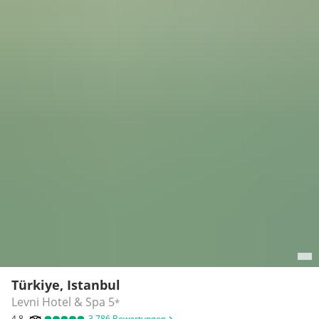
Türkiye, Istanbul
Levni Hotel & Spa
5
*
4,8
3.786
Bewertungen