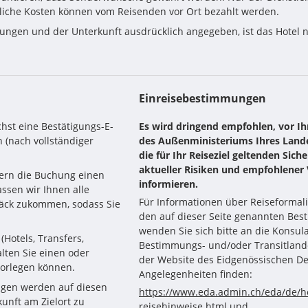
zliche Kosten können vom Reisenden vor Ort bezahlt werden.
tungen und der Unterkunft ausdrücklich angegeben, ist das Hotel ni
Einreisebestimmungen
hst eine Bestätigungs-E-
Es wird dringend empfohlen, vor Ihr
(nach vollständiger 
des Außenministeriums Ihres Lande
die für Ihr Reiseziel geltenden Sich
aktueller Risiken und empfohlene
fern die Buchung einen 
informieren.
assen wir Ihnen alle 
Für Informationen über Reiseformal
ck zukommen, sodass Sie 
den auf dieser Seite genannten Best
wenden Sie sich bitte an die Konsul
Hotels, Transfers, 
Bestimmungs- und/oder Transitlande
lten Sie einen oder 
der Website des Eidgenössischen D
vorlegen können.
Angelegenheiten finden:
ngen werden auf diesen 
https://www.eda.admin.ch/eda/de/
nft am Zielort zu 
reisehinweise.html
und