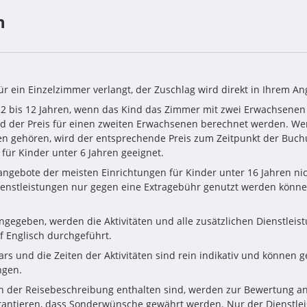
n
für ein Einzelzimmer verlangt, der Zuschlag wird direkt in Ihrem A
n 2 bis 12 Jahren, wenn das Kind das Zimmer mit zwei Erwachsenen t
d der Preis für einen zweiten Erwachsenen berechnet werden. Wenn
n gehören, wird der entsprechende Preis zum Zeitpunkt der Buch
t für Kinder unter 6 Jahren geeignet.
ngebote der meisten Einrichtungen für Kinder unter 16 Jahren nich
Dienstleistungen nur gegen eine Extragebühr genutzt werden könne
gegeben, werden die Aktivitäten und alle zusätzlichen Dienstleistu
f Englisch durchgeführt.
s und die Zeiten der Aktivitäten sind rein indikativ und können g
ngen. 
n der Reisebeschreibung enthalten sind, werden zur Bewertung an 
rantieren, dass Sonderwünsche gewährt werden. Nur der Dienstleis