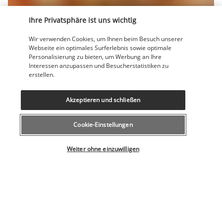
Ihre Privatsphäre ist uns wichtig
Wir verwenden Cookies, um Ihnen beim Besuch unserer
Genießen Sie in diesem Themenrestaurant saftiges Fleisch, 
Webseite ein optimales Surferlebnis sowie optimale
das genau so gegart wird, wie Sie es mögen. Es empfängt Sie 
Personalisierung zu bieten, um Werbung an Ihre
in einem im afrikanischen Stil dekorierten Speisesaal. Sie 
Interessen anzupassen und Besucherstatistiken zu
erstellen.
können auch auf der angenehmen Terrasse sitzen. Nur mit 
Reservierung.
Akzeptieren und schließen
Mehr anzeigen
Cookie-Einstellungen
Aktivitäten & Lifestyle
Wählen Sie Ihr Angebot
Weiter ohne einzuwilligen
Mit vier Pools, einem weißen Sandstrand in nur wenigen 
Gehminuten von Ihrem Zimmer und einem Spa stehen 
Farniente und Schwimmen im Mittelpunkt Ihres Aufenthalts. 
Das Resort bietet außerdem zahlreiche Aktivitäten.