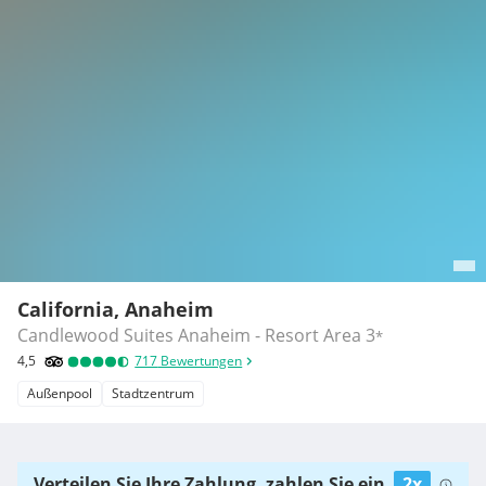
California, Anaheim
Candlewood Suites Anaheim - Resort Area
3
*
4,5
717
Bewertungen
Außenpool
Stadtzentrum
Verteilen Sie Ihre Zahlung, zahlen Sie ein
2x