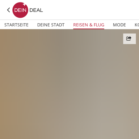
STARTSEITE
DEINE STADT
REISEN & FLUG
MODE
K