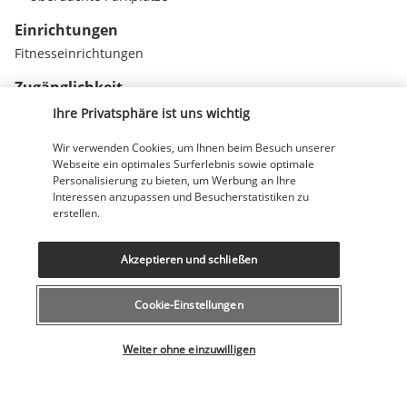
Einrichtungen
Fitnesseinrichtungen
Zugänglichkeit
Brailleschrift oder -beschilderung
Ihre Privatsphäre ist uns wichtig
Hörassistenzsysteme verfügbar
Rollstuhlgerechte Parkplätze
Wir verwenden Cookies, um Ihnen beim Besuch unserer
Webseite ein optimales Surferlebnis sowie optimale
Personalisierung zu bieten, um Werbung an Ihre
Interessen anzupassen und Besucherstatistiken zu
Nützliche Informationen
erstellen.
Akzeptieren und schließen
Cookie-Einstellungen
Unsere Experten stehen Ihnen zur Seite
Wählen Sie Ihr Angebot
043 508 19 00
Weiter ohne einzuwilligen
Montag bis Freitag von 12 bis 20 Uhr, Samstags und Sonntags