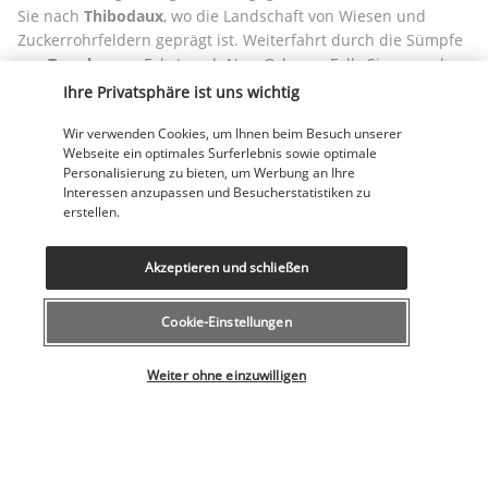
Sie nach 
Thibodaux
, wo die Landschaft von Wiesen und 
Zuckerrohrfeldern geprägt ist. Weiterfahrt durch die Sümpfe 
von 
Terrebonne
. Fahrt nach New Orleans. Falls Sie es noch 
nicht getan haben, machen Sie unbedingt einen Spaziergang 
Ihre Privatsphäre ist uns wichtig
durch das 
Vieux Carré
. Entdecken Sie den französischen 
Wir verwenden Cookies, um Ihnen beim Besuch unserer
Markt, 
die St. Louis Cathedral und das Cabildo
, ein schönes 
Webseite ein optimales Surferlebnis sowie optimale
spanisches Gebäude aus dem 18. Jahrhundert. Hier können 
Personalisierung zu bieten, um Werbung an Ihre
Sie auch die lokale Gastronomie, eine der besten in 
Interessen anzupassen und Besucherstatistiken zu
Nordamerika, und die Kultur, insbesondere die Musik, 
erstellen.
kennen lernen. Ob mit oder ohne Jazz an Bord, eine 
Kreuzfahrt auf dem Mississippi ist der perfekte Abschluss für 
Akzeptieren und schließen
Ihre Reise.
Übernachtung im Hotel
Cookie-Einstellungen
Tag 8: Abreise aus New Orleans
Wählen Sie Ihr Angebot
Weiter ohne einzuwilligen