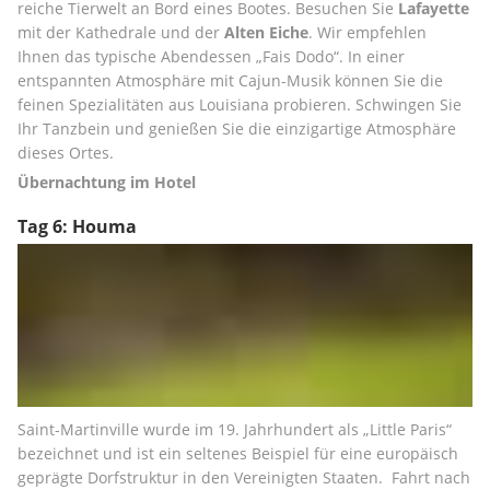
reiche Tierwelt an Bord eines Bootes. Besuchen Sie 
Lafayette
mit der Kathedrale und der 
Alten Eiche
. Wir empfehlen 
Ihnen das typische Abendessen „Fais Dodo“. In einer 
entspannten Atmosphäre mit Cajun-Musik können Sie die 
feinen Spezialitäten aus Louisiana probieren. Schwingen Sie 
Ihr Tanzbein und genießen Sie die einzigartige Atmosphäre 
dieses Ortes.
Übernachtung im Hotel
Tag 6: Houma
Saint-Martinville wurde im 19. Jahrhundert als „Little Paris“ 
bezeichnet und ist ein seltenes Beispiel für eine europäisch 
geprägte Dorfstruktur in den Vereinigten Staaten.  Fahrt nach 