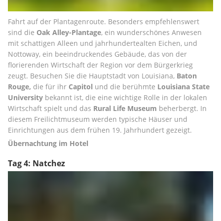
Fahrt auf der Plantagenroute. Besonders empfehlenswert 
sind die 
Oak Alley-Plantage
, ein wunderschönes Anwesen 
mit schattigen Alleen und jahrhundertealten Eichen, und 
Nottoway, ein beeindruckendes Gebäude, das von der 
florierenden Wirtschaft der Region vor dem Bürgerkrieg 
zeugt. Besuchen Sie die Hauptstadt von Louisiana, 
Baton 
Rouge,
 die für ihr 
Capitol
 und die berühmte 
Louisiana State 
University
 bekannt ist, die eine wichtige Rolle in der lokalen 
Wirtschaft spielt und das 
Rural Life Museum
 beherbergt. In 
diesem Freilichtmuseum werden typische Häuser und 
Einrichtungen aus dem frühen 19. Jahrhundert gezeigt.
Übernachtung im Hotel
Tag 4: Natchez