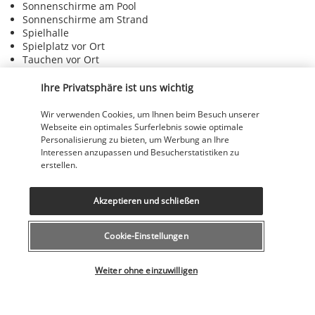
Sonnenschirme am Pool
Sonnenschirme am Strand
Spielhalle
Spielplatz vor Ort
Tauchen vor Ort
Tennisplätze im Freien: 1
Terrasse
Ihre Privatsphäre ist uns wichtig
Unterstützung bei der Tourenplanung/beim Ticketerwerb
Wasserrutsche
Wir verwenden Cookies, um Ihnen beim Besuch unserer
Windsurfen in der Nähe
Webseite ein optimales Surferlebnis sowie optimale
Wäscherei
Personalisierung zu bieten, um Werbung an Ihre
Öko-Touren in der Nähe
Interessen anzupassen und Besucherstatistiken zu
erstellen.
Einrichtungen
Fitnesscenter
Akzeptieren und schließen
Fitnesseinrichtungen
Kinderbecken
Cookie-Einstellungen
Konferenzfläche
Konferenzzentrum
Wählen Sie Ihr Angebot
Tagungsräume
Weiter ohne einzuwilligen
Wellnessangebote vor Ort
Zugänglichkeit