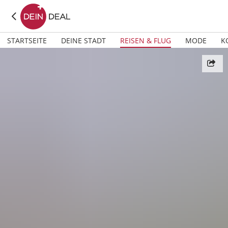
STARTSEITE
DEINE STADT
REISEN & FLUG
MODE
K