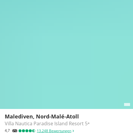
Malediven, Nord-Malé-Atoll
Villa Nautica Paradise Island Resort
5
*
4,7
13.248
Bewertungen