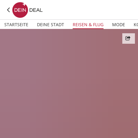
STARTSEITE
DEINE STADT
REISEN & FLUG
MODE
K