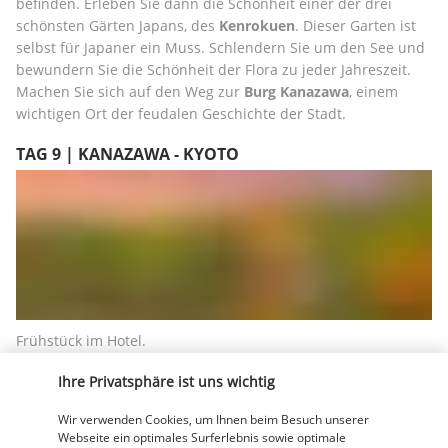
befinden. Erleben Sie dann die Schönheit einer der drei 
schönsten Gärten Japans, des 
Kenrokuen
. Dieser Garten ist 
selbst für Japaner ein Muss. Schlendern Sie um den See und 
bewundern Sie die Schönheit der Flora zu jeder Jahreszeit. 
Machen Sie sich auf den Weg zur 
Burg Kanazawa
, einem 
wichtigen Ort der feudalen Geschichte der Stadt.
TAG 9 | KANAZAWA - KYOTO
Frühstück im Hotel.
Fahrt mit dem Zug in die Stadt 
Kyoto
.
Ihre Privatsphäre ist uns wichtig
Mittag- und Abendessen nach Wahl und auf eigene Kosten.
Wir verwenden Cookies, um Ihnen beim Besuch unserer
Übernachtung in Kyoto.
Webseite ein optimales Surferlebnis sowie optimale