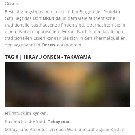
Onsen.
Besichtigungstipps: Versteckt in den Bergen der Präfektur 
Gifu liegt das Dorf 
Okuhida
, in dem viele authentische 
traditionelle Gasthäuser zu finden sind. Übernachten Sie in 
einem typisch japanischen Ryokan: Nach einem köstlichen 
traditionellen Essen können Sie sich in den Thermalquellen, 
den sogenannten 
Onsen
, entspannen.
TAG 6 | HIRAYU ONSEN - TAKAYAMA
Frühstück im Ryokan.
Busfahrt in die Stadt 
Takayama
.
Mittag- und Abendessen nach Wahl und auf eigene Kosten.