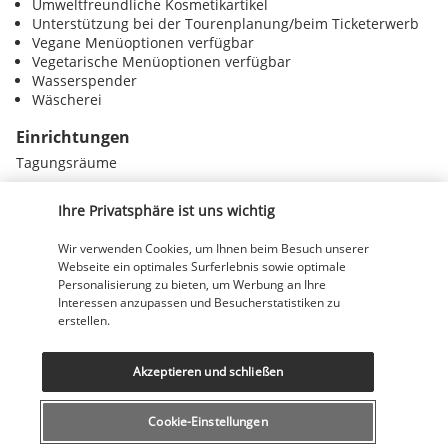
Umweltfreundliche Kosmetikartikel
Unterstützung bei der Tourenplanung/beim Ticketerwerb
Vegane Menüoptionen verfügbar
Vegetarische Menüoptionen verfügbar
Wasserspender
Wäscherei
Einrichtungen
Tagungsräume
Ihre Privatsphäre ist uns wichtig
Ihr Angebot
Wir verwenden Cookies, um Ihnen beim Besuch unserer
Webseite ein optimales Surferlebnis sowie optimale
Entdecken Sie dieses wunderschöne
Personalisierung zu bieten, um Werbung an Ihre
Reiseziel
Interessen anzupassen und Besucherstatistiken zu
erstellen.
Nützliche Informationen
Akzeptieren und schließen
Cookie-Einstellungen