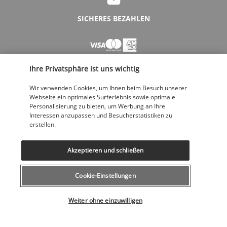
SICHERES BEZAHLEN
Ihre Privatsphäre ist uns wichtig
Wir verwenden Cookies, um Ihnen beim Besuch unserer
Webseite ein optimales Surferlebnis sowie optimale
Personalisierung zu bieten, um Werbung an Ihre
FOLGEN SIE UNS
Interessen anzupassen und Besucherstatistiken zu
erstellen.
Akzeptieren und schließen
Cookie-Einstellungen
KONTAKTIEREN SIE UNS
Wählen Sie Ihr Angebot
043 508 19 00
Weiter ohne einzuwilligen
Montag bis Freitag von 12 bis 20 Uhr, Samstags und Sonntags von 10
bis 18 Uhr