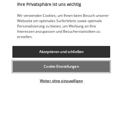
Yoga-Kurse vor Ort
Ihre Privatsphäre ist uns wichtig
Einrichtungen
Wir verwenden Cookies, um Ihnen beim Besuch unserer
Fitnesscenter
Webseite ein optimales Surferlebnis sowie optimale
Fitnesseinrichtungen
Personalisierung zu bieten, um Werbung an Ihre
Full-Service-Wellnessbereich
Interessen anzupassen und Besucherstatistiken zu
Wellnessangebote vor Ort
erstellen.
Zugänglichkeit
Akzeptieren und schließen
Rollstuhlgerechte Parkplätze
Cookie-Einstellungen
Nützliche Informationen
Wählen Sie Ihr Angebot
Weiter ohne einzuwilligen
Unsere Experten stehen Ihnen zur Seite
043 508 19 00