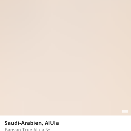
Saudi-Arabien, AlUla
Banyan Tree Alula
5
*