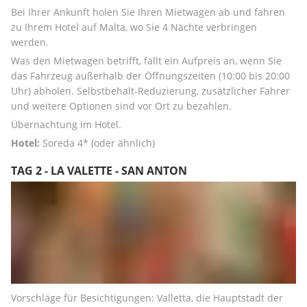
Bei Ihrer Ankunft holen Sie Ihren Mietwagen ab und fahren 
zu Ihrem Hotel auf Malta, wo Sie 4 Nächte verbringen 
werden. 
Was den Mietwagen betrifft, fällt ein Aufpreis an, wenn Sie 
das Fahrzeug außerhalb der Öffnungszeiten (10:00 bis 20:00 
Uhr) abholen. Selbstbehalt-Reduzierung, zusätzlicher Fahrer 
und weitere Optionen sind vor Ort zu bezahlen.
Übernachtung im Hotel. 
Hotel:
 Soreda 4* (oder ähnlich)
TAG 2 - LA VALETTE - SAN ANTON
Vorschläge für Besichtigungen: Valletta, die Hauptstadt der 