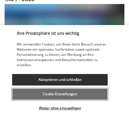
Ihre Privatsphäre ist uns wichtig
Wir verwenden Cookies, um Ihnen beim Besuch unserer
Webseite ein optimales Surferlebnis sowie optimale
Nutzen Sie Ihren Aufenthalt auf Gozo, um sich am Meer zu 
Personalisierung zu bieten, um Werbung an Ihre
entspannen oder das Hinterland der Insel zu erkunden.
Interessen anzupassen und Besucherstatistiken zu
erstellen.
Hotel:
 St Patrick 4* (oder ähnlich)
TAG 8 - GOZO - MALTA - ABREISE
Akzeptieren und schließen
Cookie-Einstellungen
Wählen Sie Ihr Angebot
Weiter ohne einzuwilligen