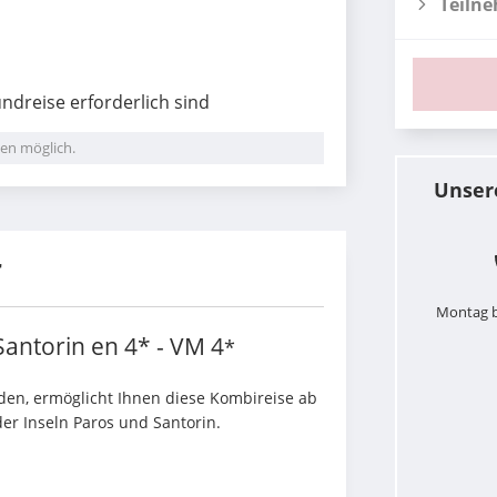
Teiln
undreise erforderlich sind
en möglich.
Unser
r
Montag b
antorin en 4* - VM
4
*
den, ermöglicht Ihnen diese Kombireise ab 
er Inseln Paros und Santorin.