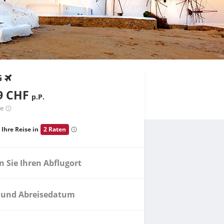
G
9 CHF
p.P.
te
 Ihre Reise in
2 Raten
 Sie Ihren Abflugort
 und Abreisedatum