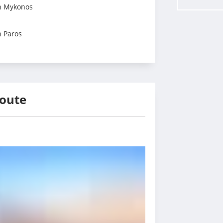
on Mykonos
n Paros
route