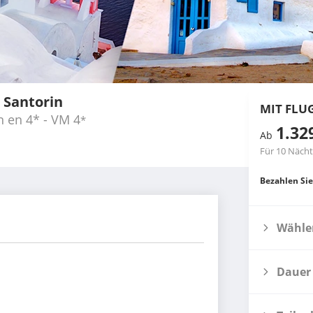
 Santorin
MIT FLU
n en 4* - VM
4
*
1.32
Ab
Für 10 Näch
Bezahlen Sie
Wählen
Dauer