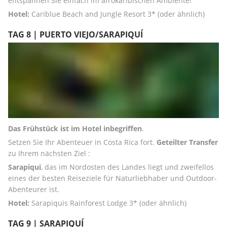
entspannen Sie einfach im afrokaribischen Ambiente! 
Hotel:
 Cariblue Beach and Jungle Resort 3* (oder ähnlich)
TAG 8 | PUERTO VIEJO/SARAPIQUÍ
Das Frühstück ist im Hotel inbegriffen
. 
Setzen Sie Ihr Abenteuer in Costa Rica fort. 
Geteilter Transfer
zu Ihrem nächsten Ziel : 
Sarapiqui
, das im Nordosten des Landes liegt und zweifellos 
eines der besten Reiseziele für Naturliebhaber und Outdoor-
Abenteurer ist. 
Hotel:
 Sarapiquis Rainforest Lodge 3* (oder ähnlich)
TAG 9 | SARAPIQUÍ