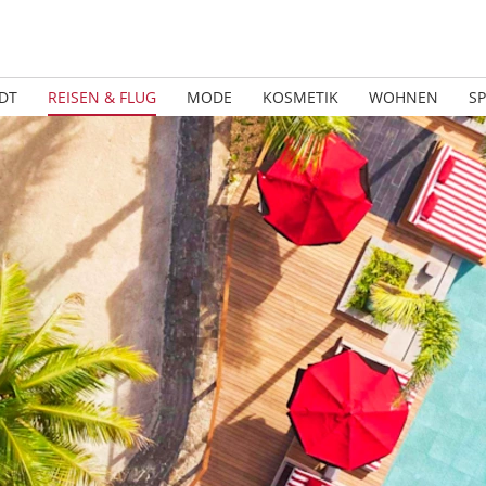
DT
REISEN & FLUG
MODE
KOSMETIK
WOHNEN
S