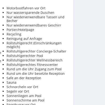
Motorbootfahren vor Ort
Nur wassersparende Duschen
Nur wiederverwendbare Tassen und
Becher
Nur wiederverwendbares Geschirr
Portier/Hotelpage
Recycling
Reinigung auf Anfrage
Rollstuhlgerecht (Einschränkungen
möglich)
Rollstuhlgerechter Concierge-Schalter
e
Rollstuhlgerechter Pool
Rollstuhlgerechter Wellnessbereich
e
Rollstuhlgerechtes Fitnesscenter
Rund um die Uhr Zugang zum Pool
Rund um die Uhr besetzte Rezeption
Safe an der Rezeption
Sauna
Schnorcheln vor Ort
Segeln vor Ort
Sonnenliegen am Pool
Sonnenschirme am Pool
Sportkurse vor Ort