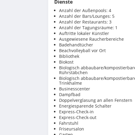
Dienste
Anzahl der Außenpools: 4
Anzahl der Bars/Lounges: 5
Anzahl der Restaurants: 3
Anzahl der Tagungsräume: 1
Auftritte lokaler Künstler
Ausgewiesene Raucherbereiche
Badehandtücher
Beachvolleyball vor Ort
Bibliothek
Biokost
Biologisch abbaubare/kompostierbar
Rührstäbchen
Biologisch abbaubare/kompostierbar
Trinkhalme
Businesscenter
Dampfbad
Doppelverglasung an allen Fenstern
Energiesparende Schalter
Express-Check-in
Express-Check-out
Fahrstuhl
Friseursalon
Garten