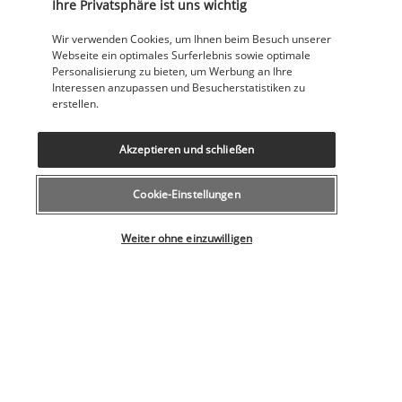
Ihre Privatsphäre ist uns wichtig
Wir verwenden Cookies, um Ihnen beim Besuch unserer
Das Restaurant liegt zwischen Pool und Strand und lädt Sie 
Webseite ein optimales Surferlebnis sowie optimale
ein, Ihr Frühstück oder Mittagessen unter freiem Himmel zu 
Personalisierung zu bieten, um Werbung an Ihre
genießen. Mittags wird ein Barbecue organisiert, sowie eine 
Interessen anzupassen und Besucherstatistiken zu
erstellen.
Showcooking-Darbietung. Lassen Sie sich von der natürlichen 
Umgebung begeistern.
Akzeptieren und schließen
Bar El Palmeral
Cookie-Einstellungen
Weiter ohne einzuwilligen
Die Bar El Palmeral befindet sich in der Lobby des Catalonia 
Punta Cana Hotels. Sie besticht durch eine moderne und 
gemütliche Einrichtung und ist sowohl tagsüber als auch 
abends ein angenehmer Ort der Begegnung. Genießen Sie 