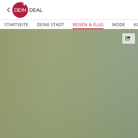
STARTSEITE
DEINE STADT
REISEN & FLUG
MODE
K