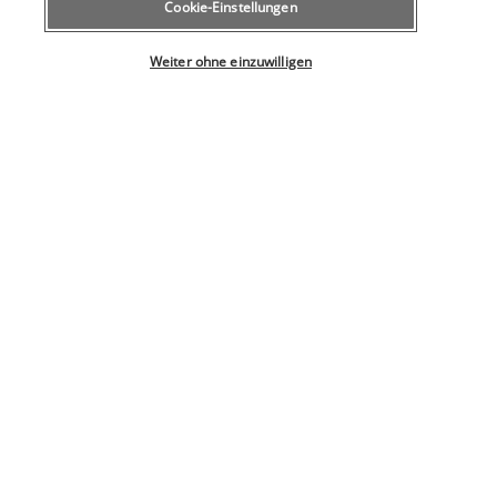
Cookie-Einstellungen
(Lokaltarif)
Wählen Sie Ihr Angebot
Weiter ohne einzuwilligen
Aus dem Ausland
+41 43 508 19 00
(Tarif für internationale Gespräche)
Produktnummer: 243051
SICHERES BEZAHLEN