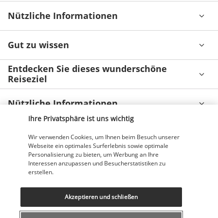
Nützliche Informationen
Gut zu wissen
Entdecken Sie dieses wunderschöne
Reiseziel
Nützliche Informationen
Ihre Privatsphäre ist uns wichtig
Wir verwenden Cookies, um Ihnen beim Besuch unserer
Webseite ein optimales Surferlebnis sowie optimale
Personalisierung zu bieten, um Werbung an Ihre
Unsere Experten stehen Ihnen zur Seite
Interessen anzupassen und Besucherstatistiken zu
erstellen.
043 508 19 00
Akzeptieren und schließen
Montag bis Freitag von 12 bis 20 Uhr, Samstags und Sonntags
von 10 bis 18 Uhr