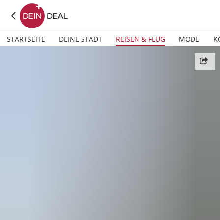
STARTSEITE
DEINE STADT
REISEN & FLUG
MODE
K