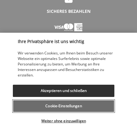
SICHERES BEZAHLEN
Ihre Privatsphäre ist uns wichtig
Wir verwenden Cookies, um Ihnen beim Besuch unserer
Webseite ein optimales Surferlebnis sowie optimale
Personalisierung zu bieten, um Werbung an Ihre
FOLGEN SIE UNS
Interessen anzupassen und Besucherstatistiken zu
erstellen.
Akzeptieren und schließen
Cookie-Einstellungen
KONTAKTIEREN SIE UNS
Wählen Sie Ihr Angebot
043 508 19 00
Weiter ohne einzuwilligen
Montag bis Freitag von 12 bis 20 Uhr, Samstags und Sonntags von 10
bis 18 Uhr