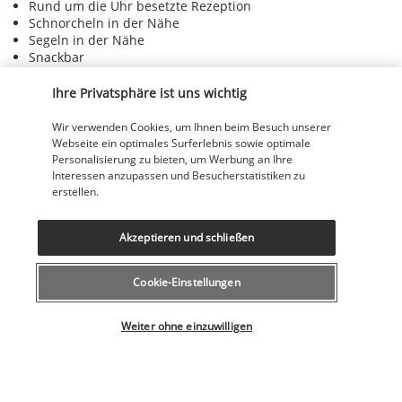
Rund um die Uhr besetzte Rezeption
Schnorcheln in der Nähe
Segeln in der Nähe
Snackbar
Sonnenliegen am Pool
Sonnenliegen am Strand
Ihre Privatsphäre ist uns wichtig
Sonnenschirme am Pool
Sonnenschirme am Strand
Wir verwenden Cookies, um Ihnen beim Besuch unserer
Tauchen in der Nähe
Webseite ein optimales Surferlebnis sowie optimale
Teppiche in öffentlichen Bereichen
Personalisierung zu bieten, um Werbung an Ihre
Terrasse
Interessen anzupassen und Besucherstatistiken zu
erstellen.
Treppenloser Zugang zum Eingang
Trockenreinigung/Wäschereiservice
Tubing in der Nähe
Akzeptieren und schließen
Unterstützung bei der Tourenplanung/beim Ticketerwerb
Von der Unterkunft organisiertes Abendessen
Von der Unterkunft organisiertes Abendessen
Cookie-Einstellungen
(Reservierung erforderlich)
Wander-/Radwege in der Nähe
Wählen Sie Ihr Angebot
Wasserski in der Nähe
Weiter ohne einzuwilligen
Wechsel der Bettwäsche (auf Anfrage)
Wechsel der Handtücher (auf Anfrage)
Wellness in der Nähe
komplett umzäunt