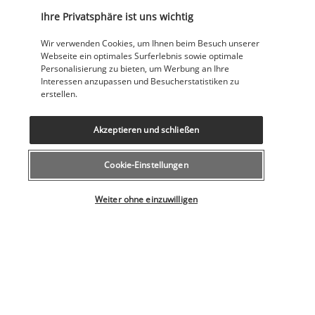
City Pass in vollem Umfang nutzen können.
Ihre Privatsphäre ist uns wichtig
Wir verwenden Cookies, um Ihnen beim Besuch unserer
Hard Rock Hotel New York 5*
Webseite ein optimales Surferlebnis sowie optimale
Personalisierung zu bieten, um Werbung an Ihre
Interessen anzupassen und Besucherstatistiken zu
erstellen.
Nützliche Informationen
Akzeptieren und schließen
Entdecken Sie dieses wunderschöne
Reiseziel
Cookie-Einstellungen
Nützliche Informationen
Wählen Sie Ihr Angebot
Weiter ohne einzuwilligen
Unsere Experten stehen Ihnen zur Seite
043 508 19 00