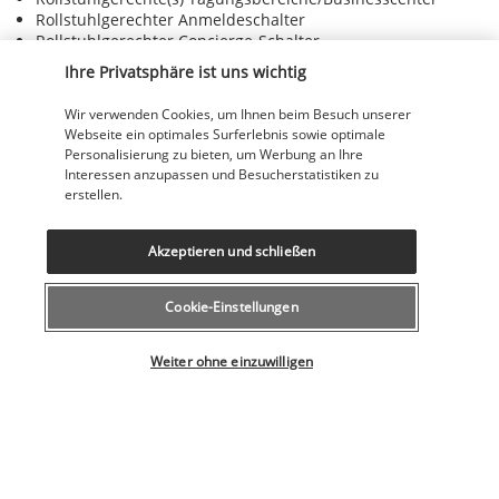
Rollstuhlgerechter Anmeldeschalter
Rollstuhlgerechter Concierge-Schalter
Rollstuhlgerechter Pool
Ihre Privatsphäre ist uns wichtig
Rollstuhlgerechter Weg zum Fahrstuhl
Rollstuhlgerechtes Restaurant vor Ort
Wir verwenden Cookies, um Ihnen beim Besuch unserer
Rollstühle vor Ort verfügbar
Webseite ein optimales Surferlebnis sowie optimale
Rund um die Uhr besetzte Rezeption
Personalisierung zu bieten, um Werbung an Ihre
Safe an der Rezeption
Interessen anzupassen und Besucherstatistiken zu
Sauna
erstellen.
Seilrutsche in der Nähe
Snackbar
Sonnenliegen am Pool
Akzeptieren und schließen
Sonnenschirme am Pool
Speisen für Paare/Privat speisen
Cookie-Einstellungen
Spielhalle
Spielplatz vor Ort
Wählen Sie Ihr Angebot
Sportkurse vor Ort
Weiter ohne einzuwilligen
Tennis vor Ort
Tennisplätze im Freien: 4
Tennisstunden vor Ort
Terrasse
Tischtennis
Trampolin