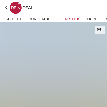
STARTSEITE
DEINE STADT
REISEN & FLUG
MODE
K