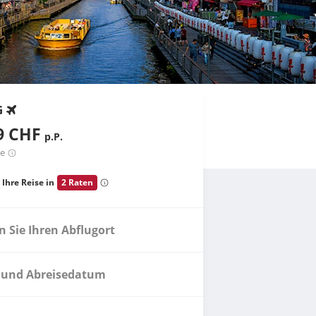
G
9 CHF
p.P.
te
 Ihre Reise in
2 Raten
 Sie Ihren Abflugort
 und Abreisedatum