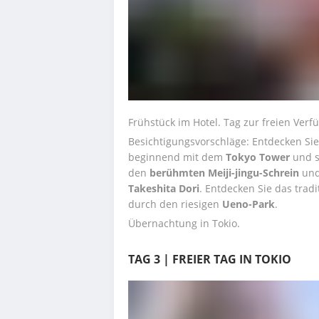
Frühstück im Hotel. Tag zur freien Verf
Besichtigungsvorschläge: Entdecken Sie
beginnend mit dem 
Tokyo Tower
 und 
den 
berühmten Meiji-jingu-Schrein
Takeshita Dori
. Entdecken Sie das tradit
durch den riesigen 
Ueno-Park
.
Übernachtung in Tokio.
TAG 3 | FREIER TAG IN TOKIO