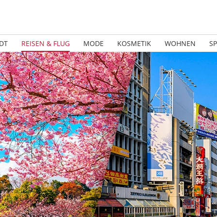
DT
REISEN & FLUG
MODE
KOSMETIK
WOHNEN
S