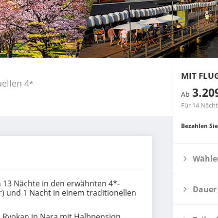
MIT FLU
ellen
4
*
3.20
Ab
Für 14 Näch
Bezahlen Sie
Wählen
n 13 Nächte in den erwähnten 4*-
Dauer
) und 1 Nacht in einem traditionellen
en Ryokan in Nara mit Halbpension