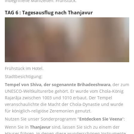
Inbegriffene Mahlzeiten: Frühstück.
TAG 6 : Tagesausflug nach Thanjavur
Frühstück im Hotel. 
Stadtbesichtigung:
Tempel von Shiva, der sogenannte Brihadeeshwara
, der zum 
UNESCO-Weltkulturerbe gehört. Er wurde vom Chola-König 
Rajarâja zwischen 1003 und 1010 erbaut. Der Tempel 
veranschaulichte die Macht der Chola-Dynastie und wurde 
für königlich-religiöse Zeremonien genutzt. 
Nutzen Sie unser Sonderprogramm "
Entdecken Sie Veena
":
Wenn Sie in 
Thanjavur
 sind, lassen Sie sich zu einem der 
Häuser führen, in denen diese wunderschönen Instrumente 