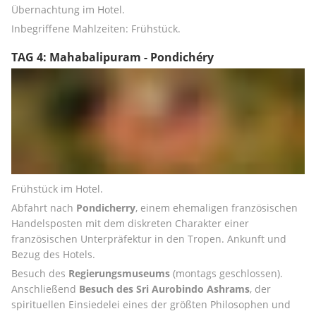
Übernachtung im Hotel. 
Inbegriffene Mahlzeiten: Frühstück.
TAG 4: Mahabalipuram - Pondichéry
Frühstück im Hotel. 
Abfahrt nach 
Pondicherry
, einem ehemaligen französischen 
Handelsposten mit dem diskreten Charakter einer 
französischen Unterpräfektur in den Tropen. Ankunft und 
Bezug des Hotels. 
Besuch des 
Regierungsmuseums
 (montags geschlossen). 
Anschließend 
Besuch des Sri Aurobindo Ashrams
, der 
spirituellen Einsiedelei eines der größten Philosophen und 