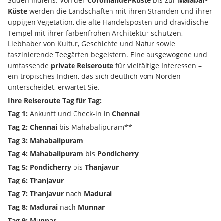
Süden Indiens. Von der 
Coromandel-Küste
 bis zur 
Malabar-
Küste
 werden die Landschaften mit ihren Stränden und ihrer 
üppigen Vegetation, die alte Handelsposten und dravidische 
Tempel mit ihrer farbenfrohen Architektur schützen, 
Liebhaber von Kultur, Geschichte und Natur sowie 
faszinierende Teegärten begeistern. Eine ausgewogene und 
umfassende 
private Reiseroute
 für vielfältige Interessen – 
ein tropisches Indien, das sich deutlich vom Norden 
unterscheidet, erwartet Sie.
Ihre Reiseroute Tag für Tag:
Tag 1:
 Ankunft und Check-in in 
Chennai
Tag 2: Chennai
 bis Mahabalipuram** 
Tag 3: Mahabalipuram
Tag 4: Mahabalipuram
 bis 
Pondicherry
Tag 5: Pondicherry
 bis 
Thanjavur
Tag 6: Thanjavur
Tag 7: Thanjavur
 nach 
Madurai
Tag 8: Madurai
 nach 
Munnar
Tag 9: Munnar