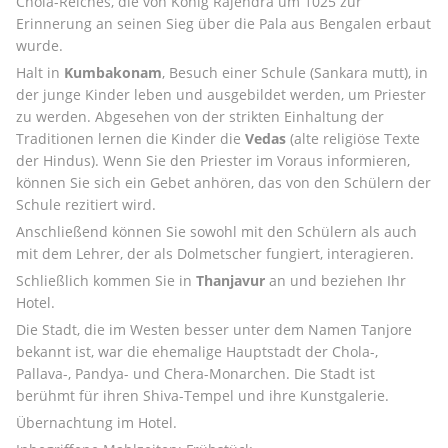
Chola-Reiches, die von König Rajendra um 1025 zur 
Erinnerung an seinen Sieg über die Pala aus Bengalen erbaut 
wurde. 
Halt in 
Kumbakonam
, Besuch einer Schule (Sankara mutt), in 
der junge Kinder leben und ausgebildet werden, um Priester 
zu werden. Abgesehen von der strikten Einhaltung der 
Traditionen lernen die Kinder die 
Vedas
 (alte religiöse Texte 
der Hindus). Wenn Sie den Priester im Voraus informieren, 
können Sie sich ein Gebet anhören, das von den Schülern der 
Schule rezitiert wird. 
Anschließend können Sie sowohl mit den Schülern als auch 
mit dem Lehrer, der als Dolmetscher fungiert, interagieren. 
Schließlich kommen Sie in 
Thanjavur
 an und beziehen Ihr 
Hotel. 
Die Stadt, die im Westen besser unter dem Namen Tanjore 
bekannt ist, war die ehemalige Hauptstadt der Chola-, 
Pallava-, Pandya- und Chera-Monarchen. Die Stadt ist 
berühmt für ihren Shiva-Tempel und ihre Kunstgalerie. 
Übernachtung im Hotel. 