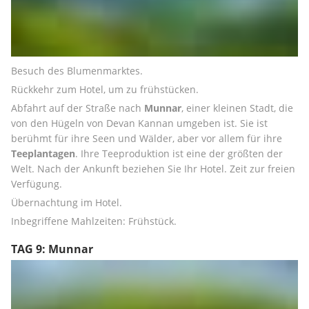
Besuch des Blumenmarktes. 
Rückkehr zum Hotel, um zu frühstücken. 
Abfahrt auf der Straße nach 
Munnar
, einer kleinen Stadt, die 
von den Hügeln von Devan Kannan umgeben ist. Sie ist 
berühmt für ihre Seen und Wälder, aber vor allem für ihre 
Teeplantagen
. Ihre Teeproduktion ist eine der größten der 
Welt. Nach der Ankunft beziehen Sie Ihr Hotel. Zeit zur freien 
Verfügung. 
Übernachtung im Hotel. 
Inbegriffene Mahlzeiten: Frühstück.
TAG 9: Munnar