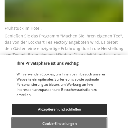
Frühstück im Hotel. 
Genießen Sie das Programm "Machen Sie Ihren eigenen Tee", 
das von der Lockhart Tea Factory angeboten wird. Es bietet 
den Gästen eine einzigartige Erfahrung durch die Herstellung 
von Tee mit ihren eigenen Händen. Die Aktivität umfasst das 
Pflücken von grünen Blättern, das Einrollen von vertrockneten 
Ihre Privatsphäre ist uns wichtig
Blättern und das Brechen von eingerollten Blättern. 
Abschließend genießen Sie die Verkostung Ihres eigenen 
Wir verwenden Cookies, um Ihnen beim Besuch unserer
Webseite ein optimales Surferlebnis sowie optimale
Tees. 
Personalisierung zu bieten, um Werbung an Ihre
Übernachtung im Hotel. 
Interessen anzupassen und Besucherstatistiken zu
erstellen.
Inbegriffene Mahlzeiten: Frühstück.
TAG 10: Munnar - Alleppey
Akzeptieren und schließen
Cookie-Einstellungen