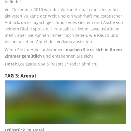
befindet.
Vor Dezember 2010 war der Vulkan Arenal einer der zehn 
aktivsten Vulkane der Welt und ein wahrhaft majestätischer 
Anblick, da er täglich geschmolzenes Gestein und Asche von 
seinem Gipfel spuckte. Heute gibt es keine Lavaausbrüche 
mehr, aber Sie können immer noch sehen, wie Rauch und 
Asche aus dem Gipfel des Vulkans austreten.
Wenn Sie im Hotel ankommen, 
machen Sie es sich in Ihrem 
Zimmer gemütlich
 und entspannen Sie sich!
Hotel:
 Los Lagos Spa & Resort 3* (oder ähnlich)
TAG 3: Arenal
Frühstück im Hotel.