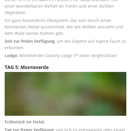
einer wunderbaren Vielfalt an Tieren und einer dichten 
Vegetation. 
Ein ganz besonderes Ökosystem, das sich durch einen 
konstanten Nebel auszeichnet, der wie Wolken aussieht und 
dem Wald seinen Namen gibt. 
Zeit zur freien Verfügung
, um die Gegend auf eigene Faust zu 
erkunden. 
Lodge:
 Monteverde Country Lodge 3* (oder vergleichbar)
TAG 5: Monteverde
Frühstück im Hotel.
Tag zur freien Verfügung
, um sich zu entspannen oder einen 