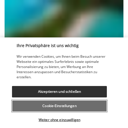
Ihre Privatsphäre ist uns wichtig
Tag zur freien Verfügung
, um sich in den Einrichtungen des 
Hotels zu entspannen oder die Naturwunder der Region zu 
Wir verwenden Cookies, um Ihnen beim Besuch unserer
erkunden und zu entdecken.
Webseite ein optimales Surferlebnis sowie optimale
Personalisierung zu bieten, um Werbung an Ihre
Interessen anzupassen und Besucherstatistiken zu
Hotel:
 Punta Leona Hotel 3* (oder ähnlich)
erstellen.
TAG 8 : Punta Leona - Abfahrt von San José
Akzeptieren und schließen
Cookie-Einstellungen
Wählen Sie Ihr Angebot
Weiter ohne einzuwilligen