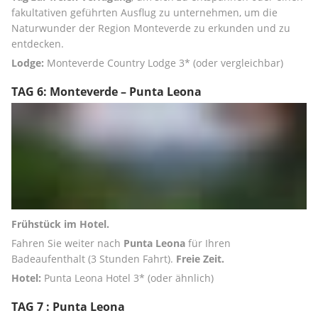
fakultativen geführten Ausflug zu unternehmen, um die 
Naturwunder der Region Monteverde zu erkunden und zu 
entdecken. 
Lodge:
 Monteverde Country Lodge 3* (oder vergleichbar)
TAG 6: Monteverde – Punta Leona
Frühstück im Hotel.
Fahren Sie weiter nach 
Punta Leona
 für Ihren 
Badeaufenthalt (3 Stunden Fahrt). 
Freie Zeit.
Hotel:
 Punta Leona Hotel 3* (oder ähnlich)
TAG 7 : Punta Leona