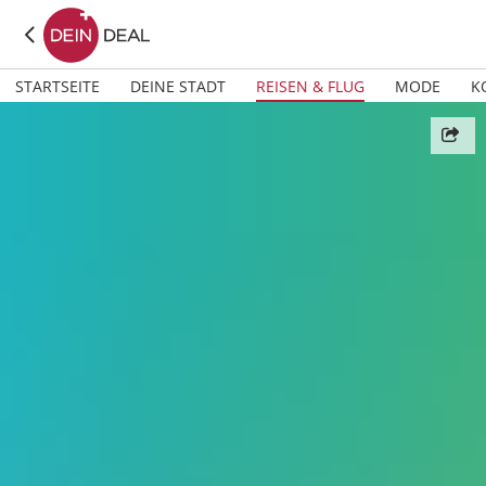
STARTSEITE
DEINE STADT
REISEN & FLUG
MODE
K