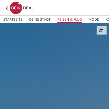
STARTSEITE
DEINE STADT
REISEN & FLUG
MODE
K