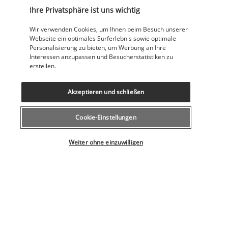
Ihre Privatsphäre ist uns wichtig
Wir verwenden Cookies, um Ihnen beim Besuch unserer
Webseite ein optimales Surferlebnis sowie optimale
Personalisierung zu bieten, um Werbung an Ihre
Interessen anzupassen und Besucherstatistiken zu
erstellen.
Dieses Restaurant ist in der Saison geöffnet und bietet Ihnen 
die Möglichkeit, im Schatten eines Baumes oder am Strand 
Akzeptieren und schließen
im Freien zu essen.
Cookie-Einstellungen
Mehr anzeigen
Wählen Sie Ihr Angebot
Weiter ohne einzuwilligen
Aktivitäten & Lifestyle
Ein langer Strand mit Liegen und Schirmen sowie zwei große 
Swimmingpools versprechen Ihnen einen unvergesslichen 
Urlaub voller Entspannung und Badespaß.