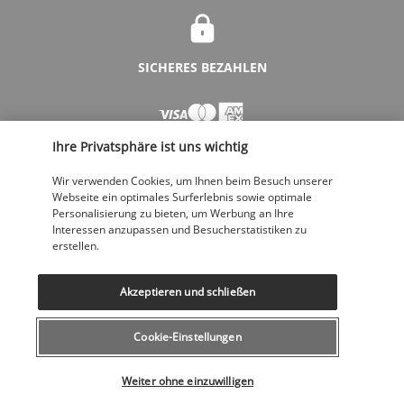
SICHERES BEZAHLEN
Ihre Privatsphäre ist uns wichtig
Wir verwenden Cookies, um Ihnen beim Besuch unserer
Webseite ein optimales Surferlebnis sowie optimale
Personalisierung zu bieten, um Werbung an Ihre
Interessen anzupassen und Besucherstatistiken zu
FOLGEN SIE UNS
erstellen.
Akzeptieren und schließen
Cookie-Einstellungen
KONTAKTIEREN SIE UNS
Wählen Sie Ihr Angebot
043 508 19 00
Weiter ohne einzuwilligen