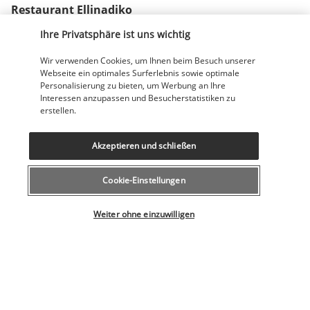
Restaurant Ellinadiko
Ihre Privatsphäre ist uns wichtig
Wir verwenden Cookies, um Ihnen beim Besuch unserer
Webseite ein optimales Surferlebnis sowie optimale
Personalisierung zu bieten, um Werbung an Ihre
Interessen anzupassen und Besucherstatistiken zu
erstellen.
In seinem modernen Dekor, das die authentische 
Akzeptieren und schließen
Atmosphäre eines lokalen Gasthauses nachbildet, bietet das 
Restaurant Ellinadiko die berühmten Mezes, ein Sortiment 
Cookie-Einstellungen
aus kleinen Happen, die es Ihnen ermöglichen, die 
griechische Küche in ihrer ganzen Vielfalt zu erkunden.
Weiter ohne einzuwilligen
Poolbar