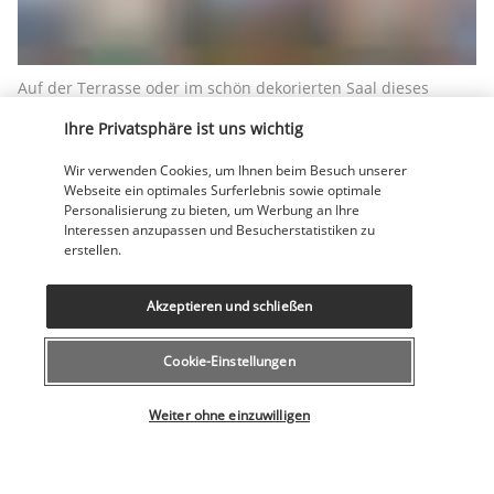
Auf der Terrasse oder im schön dekorierten Saal dieses 
Meeresfrüchterestaurants können Sie die Frische der lokal 
Ihre Privatsphäre ist uns wichtig
und saisonal gefangenen Produkte genießen. Zu jedem 
Gericht kann ein Glas Weißwein serviert werden.
Wir verwenden Cookies, um Ihnen beim Besuch unserer
Webseite ein optimales Surferlebnis sowie optimale
Strandbar Tiran Island
Personalisierung zu bieten, um Werbung an Ihre
Interessen anzupassen und Besucherstatistiken zu
Die Bar befindet sich am Strand und bietet einen 
erstellen.
traumhaften Blick auf das Rote Meer. Am Abend ist es ein 
beliebter Spot, um in geselliger Runde einen Cocktail, ein 
Akzeptieren und schließen
Glas Wein oder ein kaltes Getränk zu schlürfen.
Mehr anzeigen
Cookie-Einstellungen
Wählen Sie Ihr Angebot
Weiter ohne einzuwilligen
Aktivitäten & Lifestyle