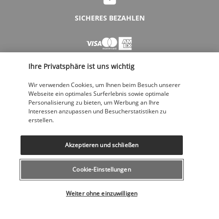
SICHERES BEZAHLEN
Ihre Privatsphäre ist uns wichtig
Wir verwenden Cookies, um Ihnen beim Besuch unserer
Webseite ein optimales Surferlebnis sowie optimale
Personalisierung zu bieten, um Werbung an Ihre
FOLGEN SIE UNS
Interessen anzupassen und Besucherstatistiken zu
erstellen.
Akzeptieren und schließen
Cookie-Einstellungen
KONTAKTIEREN SIE UNS
Wählen Sie Ihr Angebot
043 508 19 00
Weiter ohne einzuwilligen
Montag bis Freitag von 12 bis 20 Uhr, Samstags und Sonntags von 10
bis 18 Uhr