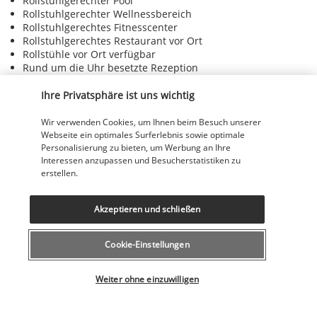
Rollstuhlgerechter Pool
Rollstuhlgerechter Wellnessbereich
Rollstuhlgerechtes Fitnesscenter
Rollstuhlgerechtes Restaurant vor Ort
Rollstühle vor Ort verfügbar
Rund um die Uhr besetzte Rezeption
Safari in der Nähe
Safe an der Rezeption
Ihre Privatsphäre ist uns wichtig
Sauna
Snackbar
Wir verwenden Cookies, um Ihnen beim Besuch unserer
Sonnenliegen am Pool
Webseite ein optimales Surferlebnis sowie optimale
Personalisierung zu bieten, um Werbung an Ihre
Sonnenschirme am Pool
Interessen anzupassen und Besucherstatistiken zu
Terrasse
erstellen.
Treppenloser Zugang zum Eingang
Trockenreinigung/Wäschereiservice
Umfassender Recyclingplan
Akzeptieren und schließen
Umweltfreundliche Kosmetikartikel
Umweltfreundliche Reinigungsmittel werden bereitgestellt
Unterstützung bei der Tourenplanung/beim Ticketerwerb
Cookie-Einstellungen
Vegane Menüoptionen verfügbar
Wählen Sie Ihr Angebot
Vegetarische Menüoptionen verfügbar
Weiter ohne einzuwilligen
Vegetarisches Frühstück verfügbar
Visuelle Alarme auf den Fluren
Von örtlichen Unternehmen organisierte Touren und