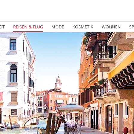
DT
REISEN & FLUG
MODE
KOSMETIK
WOHNEN
S