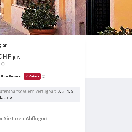
G
CHF
p.P.
 Ihre Reise in
2 Raten
ufenthaltsdauern verfügbar
2, 3, 4, 5,
Nächte
 Sie Ihren Abflugort