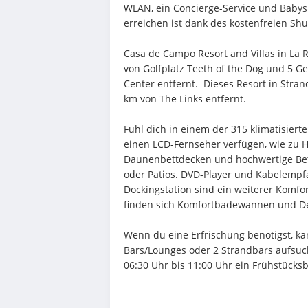
WLAN, ein Concierge-Service und Babysi
erreichen ist dank des kostenfreien Shu
Casa de Campo Resort and Villas in La
von Golfplatz Teeth of the Dog und 5 
Center entfernt.  Dieses Resort in Stran
km von The Links entfernt.
Fühl dich in einem der 315 klimatisiert
einen LCD-Fernseher verfügen, wie zu Ha
Daunenbettdecken und hochwertige Bet
oder Patios. DVD-Player und Kabelempfa
Dockingstation sind ein weiterer Komfo
finden sich Komfortbadewannen und Des
Wenn du eine Erfrischung benötigst, kan
Bars/Lounges oder 2 Strandbars aufsuc
06:30 Uhr bis 11:00 Uhr ein Frühstücks