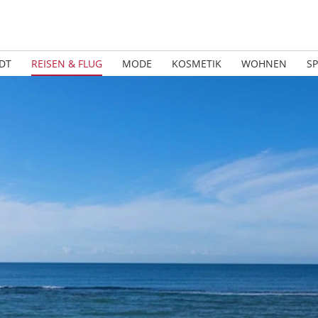
DT
REISEN & FLUG
MODE
KOSMETIK
WOHNEN
S