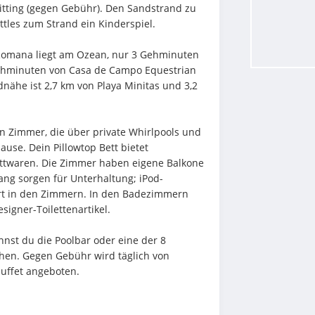
tting (gegen Gebühr). Den Sandstrand zu 
ttles zum Strand ein Kinderspiel.
 Romana liegt am Ozean, nur 3 Gehminuten 
Gehminuten von Casa de Campo Equestrian 
dnähe ist 2,7 km von Playa Minitas und 3,2 
en Zimmer, die über private Whirlpools und 
use. Dein Pillowtop Bett bietet 
twaren. Die Zimmer haben eigene Balkone 
ng sorgen für Unterhaltung; iPod-
rt in den Zimmern. In den Badezimmern 
igner-Toilettenartikel.
nst du die Poolbar oder eine der 8 
hen. Gegen Gebühr wird täglich von 
buffet angeboten.