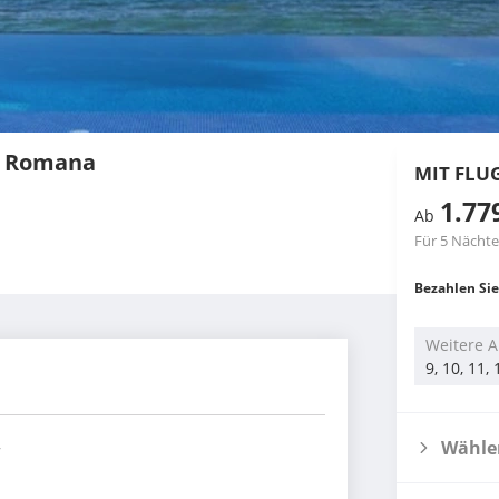
a Romana
MIT FLU
1.77
Ab
Für 5 Nächte
Bezahlen Sie
Weitere A
9, 10, 11,
Wählen
r