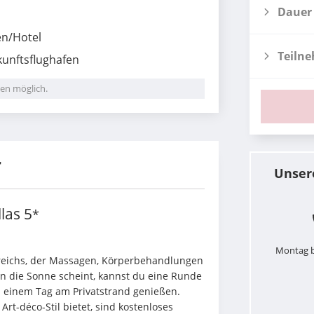
Dauer
en/Hotel
Teiln
unftsflughafen
en möglich.
r
Unser
las
5
*
Montag b
reichs, der Massagen, Körperbehandlungen 
 die Sonne scheint, kannst du eine Runde 
i einem Tag am Privatstrand genießen. 
Art-déco-Stil bietet, sind kostenloses 