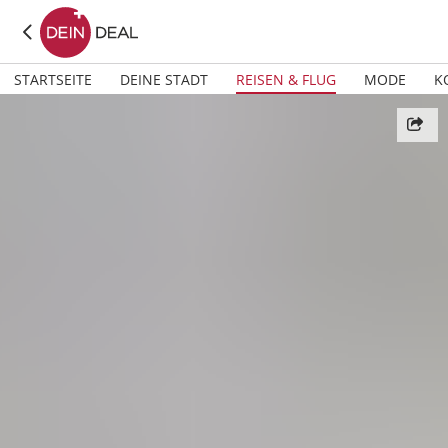
STARTSEITE
DEINE STADT
REISEN & FLUG
MODE
K