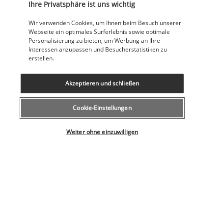
Ihre Privatsphäre ist uns wichtig
Wir verwenden Cookies, um Ihnen beim Besuch unserer
Nützliche Informationen
Webseite ein optimales Surferlebnis sowie optimale
Personalisierung zu bieten, um Werbung an Ihre
Interessen anzupassen und Besucherstatistiken zu
erstellen.
Akzeptieren und schließen
Unsere Experten stehen Ihnen zur Seite
043 508 19 00
Cookie-Einstellungen
Wählen Sie Ihr Angebot
Weiter ohne einzuwilligen
Montag bis Freitag von 12 bis 20 Uhr, Samstags und Sonntags
von 10 bis 18 Uhr
(Lokaltarif)
Aus dem Ausland
+41 43 508 19 00
(Tarif für internationale Gespräche)
Produktnummer: 149719