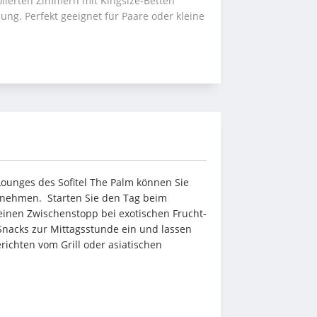
olierten Zimmern mit Kingsize-Betten 
g. Perfekt geeignet für Paare oder kleine 
ounges des Sofitel The Palm können Sie 
rnehmen.  Starten Sie den Tag beim 
e einen Zwischenstopp bei exotischen Frucht-
Snacks zur Mittagsstunde ein und lassen 
ichten vom Grill oder asiatischen 