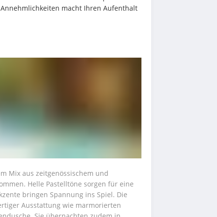
r Annehmlichkeiten macht Ihren Aufenthalt 
em Mix aus zeitgenössischem und 
ommen. Helle Pastelltöne sorgen für eine 
zente bringen Spannung ins Spiel. Die 
rtiger Ausstattung wie marmorierten 
ndusche. Sie übernachten zudem in 