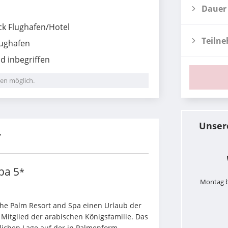
Dauer
ck Flughafen/Hotel
Teiln
lughafen
d inbegriffen
en möglich.
Unser
r
Spa
5
*
Montag b
The Palm Resort and Spa einen Urlaub der 
 Mitglied der arabischen Königsfamilie. Das 
lichen Lage auf der in Palmenform 