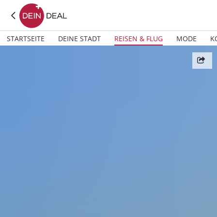
STARTSEITE
DEINE STADT
REISEN & FLUG
MODE
K