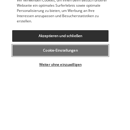
Wir verwenden Cookies, um Ihnen beim Besuch unserer
La Farine
Webseite ein optimales Surferlebnis sowie optimale
Personalisierung zu bieten, um Werbung an Ihre
Interessen anzupassen und Besucherstatistiken zu
erstellen.
Akzeptieren und schließen
Cookie-Einstellungen
Genießen Sie im Herzen Dubais ein ofenfrisches Baguette, 
Wählen Sie Ihr Angebot
Weiter ohne einzuwilligen
einen Croque-Monsieur oder eine Käseplatte. Egal, auf was 
Sie gerade Lust haben, dieses französische Restaurant ist 
rund um die Uhr für Sie geöffnet.
Mehr anzeigen
Aktivitäten und Lifestyle
Ein Aufenthalt im JW Marriott Marquis Hotel Dubai ist ein 