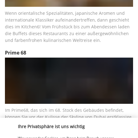
Wenn orientalische Spezialitäten, japanische Aromen und 
internationale Klassiker aufeinandertreffen, dann geschieht 
dies im Kitchen6! Vom Frühstück bis zum Abendessen laden 
die Buffets dieses Restaurants zu einer außergewöhnlichen 
und farbenfrohen kulinarischen Weltreise ein.
Prime 68
Im Prime68, das sich im 68. Stock des Gebäudes befindet, 
können Sie vor der Kulisse der Skyline von Dubai erstklassige 
und preisgekrönte Grillgerichte genießen. Ribs, Black Angus 
Ihre Privatsphäre ist uns wichtig
oder Kobe-Rindfleisch sind hier ein Muss!