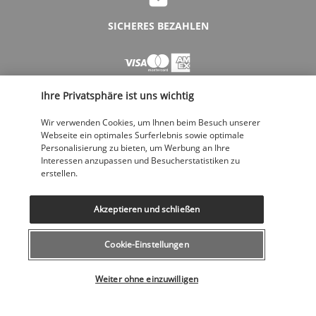
SICHERES BEZAHLEN
Ihre Privatsphäre ist uns wichtig
Wir verwenden Cookies, um Ihnen beim Besuch unserer
Webseite ein optimales Surferlebnis sowie optimale
Personalisierung zu bieten, um Werbung an Ihre
FOLGEN SIE UNS
Interessen anzupassen und Besucherstatistiken zu
erstellen.
Akzeptieren und schließen
Cookie-Einstellungen
KONTAKTIEREN SIE UNS
Wählen Sie Ihr Angebot
043 508 19 00
Weiter ohne einzuwilligen
Montag bis Freitag von 12 bis 20 Uhr, Samstags und Sonntags von 10
bis 18 Uhr