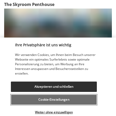
The Skyroom Penthouse
Ihre Privatsphäre ist uns wichtig
Das Skyroom Penthouse befindet sich im obersten Stockwerk 
Wir verwenden Cookies, um Ihnen beim Besuch unserer
des Hotels und bietet einen Panoramablick auf die Insel 
Webseite ein optimales Surferlebnis sowie optimale
Malta und das Mittelmeer. Der Lounge-Bereich mit Bar-
Personalisierung zu bieten, um Werbung an Ihre
Interessen anzupassen und Besucherstatistiken zu
Service ist ideal für einen entspannten Aperitif. An mehreren 
erstellen.
Abenden pro Woche können Sie auch an unterhaltsamen 
Abenden teilnehmen.
Akzeptieren und schließen
Mehr anzeigen
Cookie-Einstellungen
Wählen Sie Ihr Angebot
Aktivitäten & Lifestyle
Weiter ohne einzuwilligen