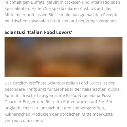
reichhaltigen Büffets, gefüllt mit lokalen und internationalen 
Spezialitäten. Halten Sie spektakulären Ausblick auf das 
Mittelmeer und lassen Sie sich die hausgemachten Rezepte 
mit frischen saisonalen Produkten auf der Zunge zergehen.
Sciantusi 'Italian Food Lovers'
Das kürzlich eröffnete Sciantusi Italian Food Lovers ist der 
besondere Treffpunkt für Liebhaber der italienischen Küche. 
Spuntini, frische hausgemachte Pasta, Napoletana-Pizza, 
Gourmet-Burger und Ristretto-Kaffee warten auf Sie. Ein 
unglaublicher Ort, um sich mit den sonnengereiften, 
kulinarischen Produkten der nördlichen Mittelmeerküste 
vertraut zu machen.