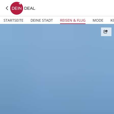
STARTSEITE
DEINE STADT
REISEN & FLUG
MODE
K