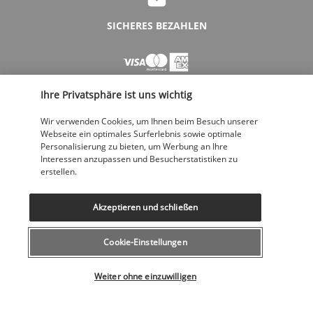
SICHERES BEZAHLEN
Ihre Privatsphäre ist uns wichtig
Wir verwenden Cookies, um Ihnen beim Besuch unserer
Webseite ein optimales Surferlebnis sowie optimale
Personalisierung zu bieten, um Werbung an Ihre
FOLGEN SIE UNS
Interessen anzupassen und Besucherstatistiken zu
erstellen.
Akzeptieren und schließen
Cookie-Einstellungen
KONTAKTIEREN SIE UNS
Wählen Sie Ihr Angebot
043 508 19 00
Weiter ohne einzuwilligen
Montag bis Freitag von 12 bis 20 Uhr, Samstags und Sonntags von 10
bis 18 Uhr