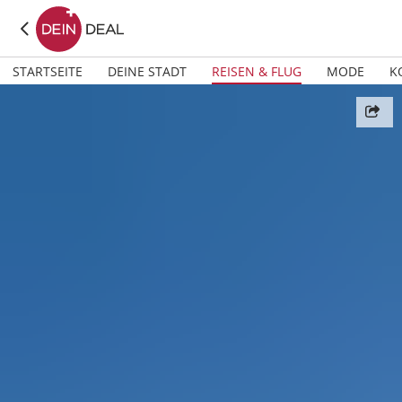
STARTSEITE
DEINE STADT
REISEN & FLUG
MODE
K