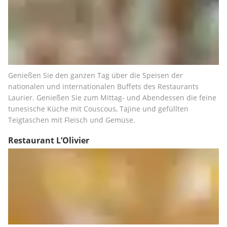
Genießen Sie den ganzen Tag über die Speisen der 
nationalen und internationalen Buffets des Restaurants 
Laurier. Genießen Sie zum Mittag- und Abendessen die feine 
tunesische Küche mit Couscous, Tajine und gefüllten 
Teigtaschen mit Fleisch und Gemüse.
Restaurant L’Olivier