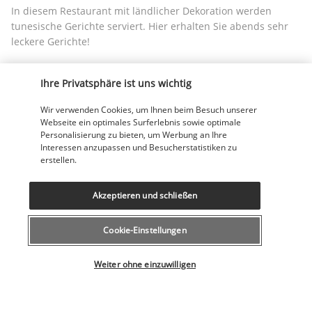
In diesem Restaurant mit ländlicher Dekoration werden 
tunesische Gerichte serviert. Hier erhalten Sie abends sehr 
leckere Gerichte!
Lounge Bar Fleur de Lys
Ihre Privatsphäre ist uns wichtig
Wir verwenden Cookies, um Ihnen beim Besuch unserer
Webseite ein optimales Surferlebnis sowie optimale
Personalisierung zu bieten, um Werbung an Ihre
Interessen anzupassen und Besucherstatistiken zu
erstellen.
Akzeptieren und schließen
Machen Sie es sich morgens oder abends in einem der 
großen Sessel in der gemütlichen Lounge Bar bequem und 
probieren Sie lokale Getränke wie einen traditionellen 
Cookie-Einstellungen
Minztee, Cocktails und andere Aperitifs.
Wählen Sie Ihr Angebot
Weiter ohne einzuwilligen
Mehr anzeigen