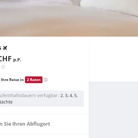
G
CHF
p.P.
 Ihre Reise in
2 Raten
ufenthaltsdauern verfügbar
2, 3, 4, 5,
Nächte
 Sie Ihren Abflugort